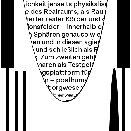
Körperlichkeit jenseits physikalischer
Gesetze des Realraums, als Raum
digitalisierter realer Körper und deren
Interaktionsfelder – innerhalb der
virtuellen Sphären genauso wie mit den
Realräumen und in diesen agierenden
Körpern – und schließlich als Raum des
Übergangs. Zum zweiten geht es um
virtuelle Sphären als Testgelände und
Beschwörungsplattform für neue
Lebensformen – posthumane,
postbinäre Cyborgwesen ebenso wie
Formen künstlich erzeugten Lebens und
neuartigen Spezies. Zum dritten geht es
um neue Formen der Erzählung
zwischen realem und virtuellem Raum,
um neue Dramaturgien und neue