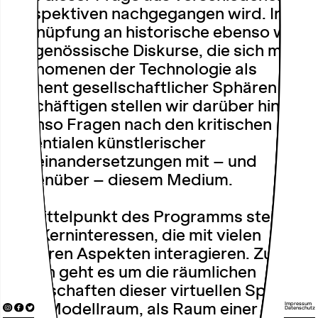
Perspektiven nachgegangen wird. In
Anknüpfung an historische ebenso wie
zeitgenössische Diskurse, die sich mit
Phänomenen der Technologie als
Element gesellschaftlicher Sphären
beschäftigen stellen wir darüber hinaus
ebenso Fragen nach den kritischen
Potentialen künstlerischer
Auseinandersetzungen mit – und
gegenüber – diesem Medium.
Im Mittelpunkt des Programms stehen
drei Kerninteressen, die mit vielen
weiteren Aspekten interagieren. Zum
ersten geht es um die räumlichen
Eigenschaften dieser virtuellen Sphären
Impressum
– als Modellraum, als Raum einer
Datenschutz