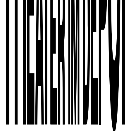
nicht erforderlich.
Programm
○
Sa, 25.11.2023, 10:00—18:15 Uhr
○
So, 26.11.2022, 10:00—16:00 Uhr
○
Förder*innen