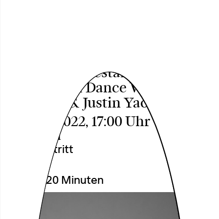
Culture, Talk &
Dance
Mandjani – Westafrican
Tradtitional Dance Workshop
mit Jniifa & Justin Yao
So, 27.11.2022, 17:00 Uhr
Theatersaal
Freier Eintritt
A29
Dauer: 120 Minuten