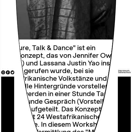
"Culture, Talk & Dance" ist ein
Kurskonzept, das von Jennifer Owusu
(Jniifa) und Lassana Justin Yao ins
Leben gerufen wurde, bei sie
Impressum
Datenschutz
westafrikanische Volkstänze und deren
kulturelle Hintergründe vorstellen. Die
Kurse werden in einer Stunde Tanz und
einer Stunde Gespräch (Vorstellung des
Volkes) aufgeteilt. Das Konzept umfasst
insgesamt 24 Westafrikanische
Volkstänze. In diesem Workshop wird