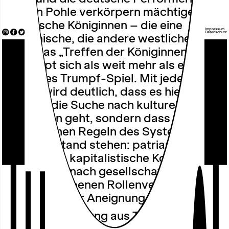
Kerstin Pohle verkörpern mächtige,
historische Königinnen – die eine
Impressum
Datenschutz
afrikanische, die andere westliche.
Doch das „Treffen der Königinnen“
entpuppt sich als weit mehr als ein
einfaches Trumpf-Spiel. Mit jeder
Runde wird deutlich, dass es hier nicht
bloß um die Suche nach kulturellen
Vorbildern geht, sondern dass auch die
verborgenen Regeln des Systems auf
dem Prüfstand stehen: patriarchale
Strukturen, kapitalistische Konzepte
und Fragen nach gesellschaftlich
vorgeschriebenen Rollenverteilungen
und kultureller Aneignung.
Mit einer Mischung aus Theater, Game,