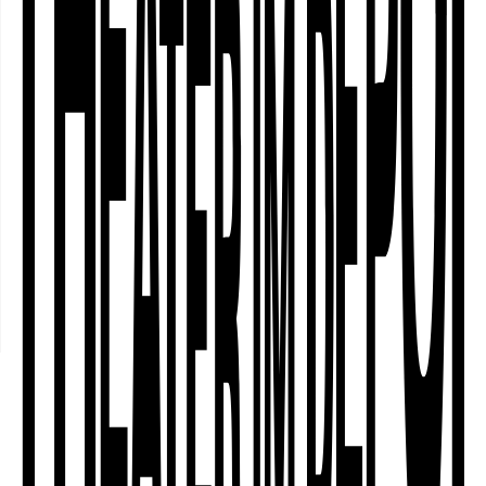
○
Residenzen
(sputnic) begeben wir uns auf eine
○
Archiv
ebenso multimediale wie
philosophische Reise, die Traditionen,
Vorbilder und Konzepte von Identität
hinterfragt.
○
Worum geht's?
○
Für wen ist das Stück?
○
Wer ist Édith Nana?
○
Cast & Credits
○
Ko-Produzent*innen und
Förder*innen