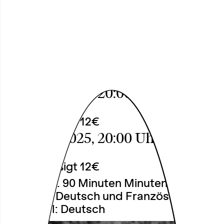
Das Treffen der
Königinnen
Édith Nana
Fr, 28.02.2025, 20:00 Uhr
○
Tickets
18€, ermäßigt 12€
Sa, 01.03.2025, 20:00 Uhr
○
Tickets
18€, ermäßigt 12€
Dauer: Ca. 90 Minuten Minuten
Sprache: Deutsch und Französisch
Untertitel: Deutsch