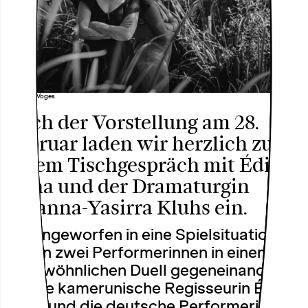
Foto: Nils Voges
Nach der Vorstellung am 28.
Februar laden wir herzlich zu
einem Tischgespräch mit Édith
Nana und der Dramaturgin
Johanna-Yasirra Kluhs ein.
Hineingeworfen in eine Spielsituation,
treten zwei Performerinnen in einem
ungewöhnlichen Duell gegeneinander
an: die kamerunische Regisseurin Édith
Nana und die deutsche Performerin