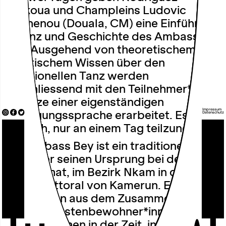
Tankoua und Champleins Ludovic
Ngahenou (Douala, CM) eine Einführung
in Tanz und Geschichte des Ambass
Bey. Ausgehend von theoretischem und
praktischem Wissen über den
traditionellen Tanz werden
abschliessend mit den Teilnehmer*innen
Ansätze einer eigenständigen
Impressum
Bewegungssprache erarbeitet. Es ist
Datenschutz
möglich, nur an einem Tag teilzunehmen.
Der Ambass Bey ist ein traditioneller
Tanz, der seinen Ursprung bei den
Yabassi hat, im Bezirk Nkam in der
Region Littoral von Kamerun. Er ist
entstanden aus dem Zusammenleben
von den Küstenbewohner*innen und
den Deutschen in der Zeit, in der