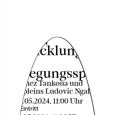
Der Ambass Bey:
Geschichte eines
Tanzes,
Entwicklung
einer
Bewegungssprach
Rodriguez Tankoua und
Champleins Ludovic Ngahenou
Do, 02.05.2024, 11:00 Uhr
Freier Eintritt