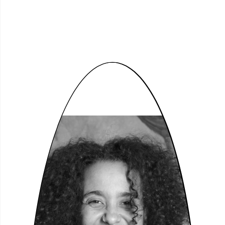
Fleur Earth
So, 30.10.2022, 17:30 Uhr
A29
Freier Eintritt
A29