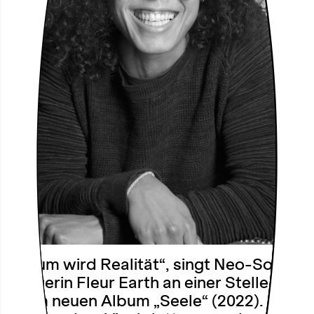
„Traum wird Realität“, singt Neo-Soul
Sängerin Fleur Earth an einer Stelle auf
ihrem neuen Album „Seele“ (2022). Bei