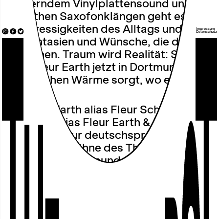
knisterndem Vinylplattensound und
smoothen Saxofonklängen geht es um
die Stressigkeiten des Alltags und um
Impressum
Datenschutz
die Fantasien und Wünsche, die daraus
entstehen. Traum wird Realität: Schön,
dass Fleur Earth jetzt in Dortmund für
ein bisschen Wärme sorgt, wo es kalt
wird.
Mit Fleur Earth alias Fleur Schomisch-
Mouanga alias Fleur Earth & Forsch
kommt der pur deutschsprachige Neo
Soul auf die Bühne des Theaters im
Depot nach Dortmund. Geboren und
aufgewachsen in Kongo-Brazzaville zog
es Fleur 1989 in die rheinländische
Großstadt Köln, in der Musik ein
Zentrum für sie wurde. Kryptischer