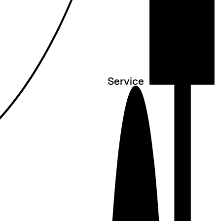
Service
○
Newsletter
○
Kontakt
○
Presse
○
Vermietung
○
Programmanfrage