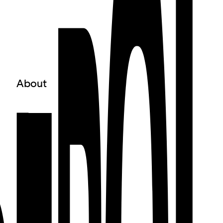
About
○
Über uns
○
Team
○
Verein + Vorstand
○
Awareness
○
Gefördert von