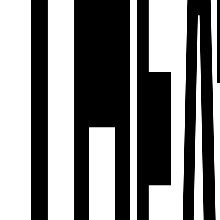
Freier Eintritt
Do, 29.06.2023, 17:00 Uhr
A29
Freier Eintritt
A29
Dauer: 240 Minuten
Webseite:
www.instagram.com