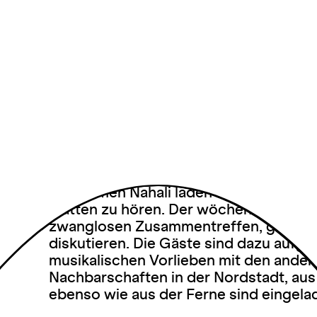
Shaolin So
Soul, Funk & Tasty Foo
Jeden Donnerstag gehört der Abend im
Kitchen: Dann öffnet der Raum A29 (ge
Kuke, Carlotta Markötter und Wenxu W
und Eymen Nahali laden dazu ein, vo
Platten zu hören. Der wöchentlich wie
zwanglosen Zusammentreffen, gemein
diskutieren. Die Gäste sind dazu aufge
musikalischen Vorlieben mit den ander
Nachbarschaften in der Nordstadt, a
ebenso wie aus der Ferne sind eingel