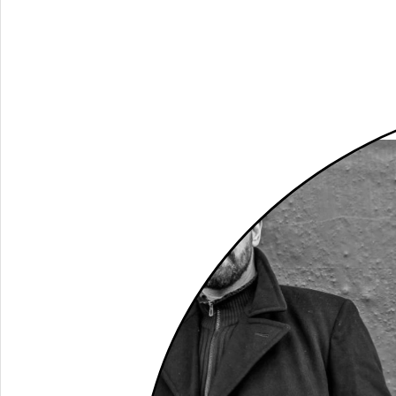
Sa, 03.09.2022, 21:30 Uhr
○
A29
Tickets