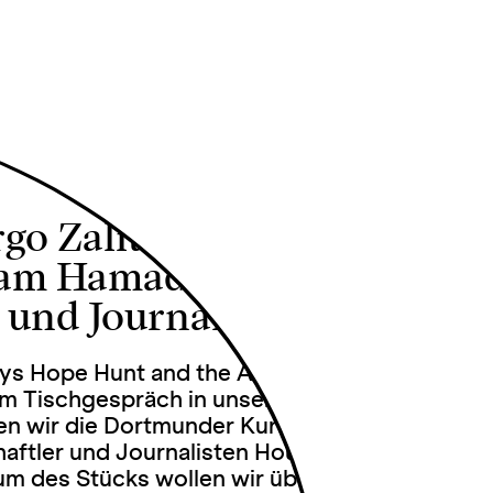
räch Oona
o Zalite (Kuratorin,
sam Hamade
und Journalist, Berlin)
ys Hope Hunt and the Ascension into
nem Tischgespräch in unseren neuen Raum
en wir die Dortmunder Kuratorin Margo
chaftler und Journalisten Houssam Hamade
m des Stücks wollen wir über klassistische