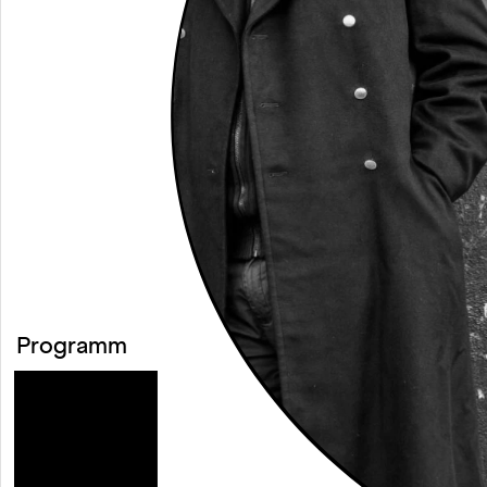
Programm
○
Kalender
○
Projekte
○
Festivals
○
Kooperationen
○
Ausstellungen