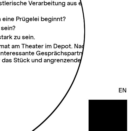
tlerische Verarbeitung aus einer
 eine Prügelei beginnt?
 sein?
tark zu sein.
rmat am Theater im Depot. Nach
 interessante Gesprächspartner*innen und
r das Stück und angrenzende Themen ein.
EN