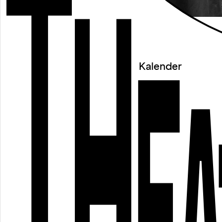
○
Residenzen
○
Archiv
Kalender