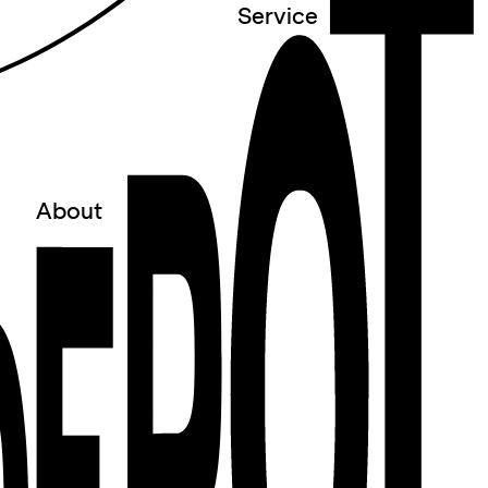
Service
○
Newsletter
○
Kontakt
○
Presse
○
Vermietung
○
Programmanfrage
About
○
Über uns
○
Team
○
Verein + Vorstand
○
Awareness
○
Gefördert von