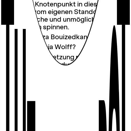
uns ist ein Knotenpunkt in diesem Netz
und kann vom eigenen Standort aus
neue mögliche und unmögliche
Erzählungen spinnen.
○
Wer ist Aziza Bouizedkane?
○
Wer ist Svenja Wolff?
In Auseinandersetzung mit kolonialer
Vergangenheit produzierten sie
gemeinsam 2022 die Performance
»Elfenbein. Annäherung an ein
fleischloses Erbe« (Leipzig/
Flensburg). In dieser dient ein vererbter
Elefantenstoßzahn als Ausgangspunkt
für die Fragen: Wo sitzt koloniales Erbe
in unserer eigenen Geschichte? Wie
schreibt es sich in unsere Körper ein und