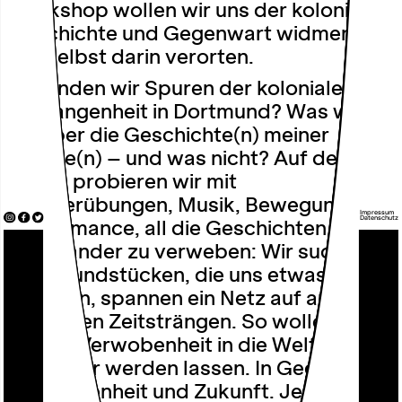
Workshop wollen wir uns der kolonialen
Geschichte und Gegenwart widmen und
uns selbst darin verorten.
Wo finden wir Spuren der kolonialen
Vergangenheit in Dortmund? Was weiß
ich über die Geschichte(n) meiner
Familie(n) – und was nicht? Auf der
Bühne probieren wir mit
Theaterübungen, Musik, Bewegung und
Impressum
Datenschutz
Performance, all die Geschichten
miteinander zu verweben: Wir suchen
nach Fundstücken, die uns etwas
erzählen, spannen ein Netz auf aus
parallelen Zeitsträngen. So wollen wir
unsere Verwobenheit in die Welt
erfahrbar werden lassen. In Gegenwart,
Vergangenheit und Zukunft. Jede*r von