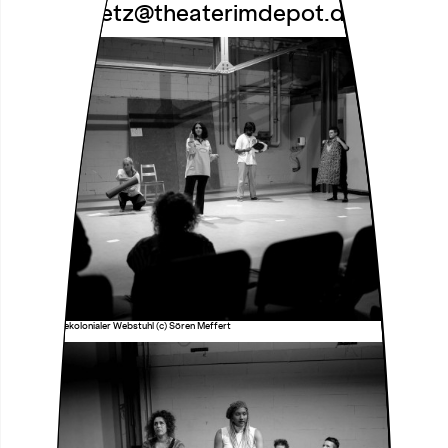
birgit.goetz@theaterimdepot.de
Workshop Dekolonialer Webstuhl (c) Sören Meffert