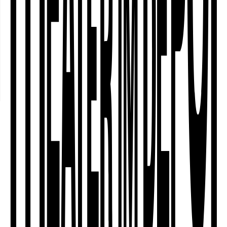
fortlaufende Programmreihe und
Arbeitsgruppen zur kolonialen
Geschichte des Fredenbaumparks