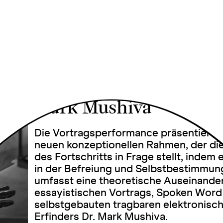
African
Accelerat
Mark Mushiva
Die Vortragsperformance präsentiert d
neuen konzeptionellen Rahmen, der d
des Fortschritts in Frage stellt, indem
in der Befreiung und Selbstbestimmung
umfasst eine theoretische Auseinande
essayistischen Vortrags, Spoken Word 
selbstgebauten tragbaren elektronisc
Erfinders Dr. Mark Mushiva.