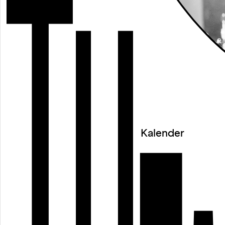
Kalender
(c) Oystein Haara