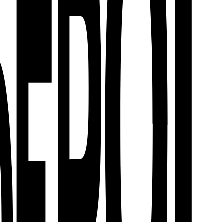
○
Verein + Vorstand
○
Awareness
○
Gefördert von