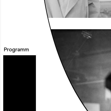
(c) Ian Wainaina
Programm
○
Kalender
○
Projekte
○
Festivals
○
Kooperationen
○
Ausstellungen
○
Residenzen
○
Archiv