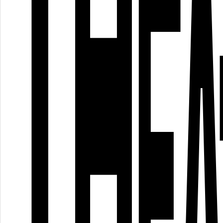
Beyond
Gravity -
Reflexione
2025