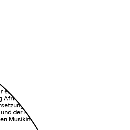
ionism
en African Accelerationism (AA), einen
ie vorherrschenden Technologieparadigmen
 er eine technologische Zukunft entwirft, die
 Afrikas verwurzelt ist. Die Performance
rsetzung mit dem AA in Form eines
und der Präsentation eines
hen Musikinstruments des Künstlers und