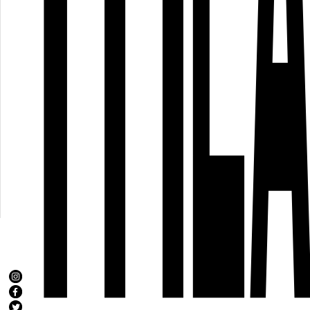
Keynotes, Lecture-Performances und
künstlerische Beiträge zum Themenkompl
Decolonizing the Digital