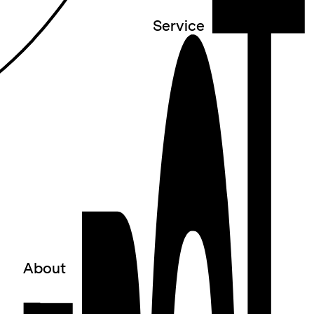
Service
○
Newsletter
○
Kontakt
○
Presse
○
Vermietung
○
Programmanfrage
About
○
Über uns
○
Team