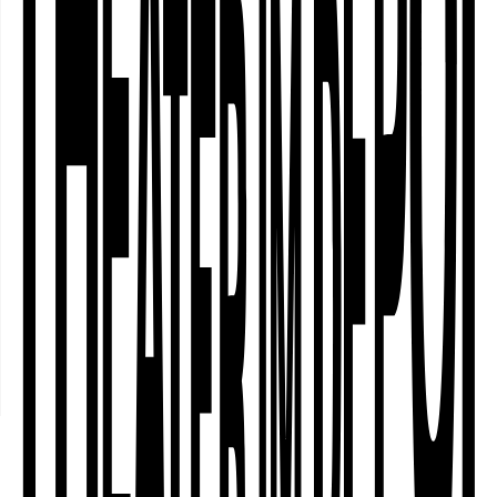
○
Ausstellungen
gesprochenen Porträt stellt Dieudonné
○
Residenzen
Niangouna einen Mann zwischen zwei
○
Archiv
Ländern, zwischen zwei Welten dar, der
mit seiner lebhaften und unersättlichen
Sprache Herrschaftsansprüche ebenso
verwirrt wie die Sprache und ihre
Begriffe selbst.
Sprache: Französisch mit Dt.
Übertitelung
○
Über die Künstler*innen
○
Cast & Credits
○
Förder:innen