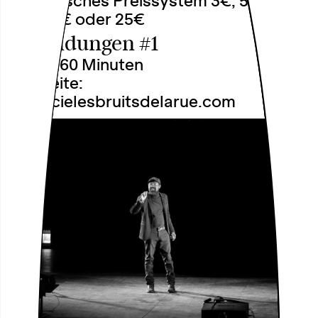
Solidarisches Preissystem 3€, 5€, 10€,
15€, 20€ oder 25€
Erkundungen #1
Dauer: 60 Minuten
Webseite:
www.cielesbruitsdelarue.com