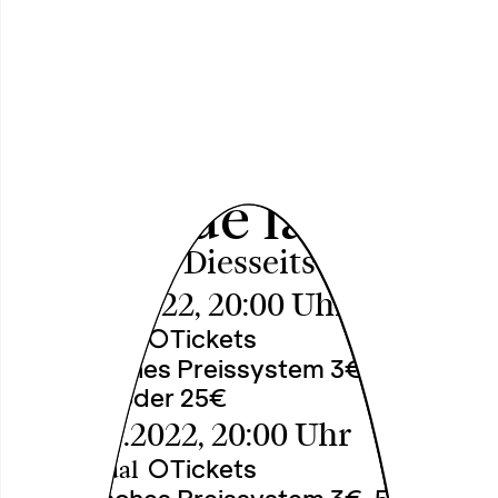
Dieudonné
Niangouna /
Compagnie Les
Bruits de la Rue
De ce coté / Diesseits
Fr, 14.10.2022, 20:00 Uhr
○
Tickets
Theatersaal
Solidarisches Preissystem 3€, 5€, 10€,
15€, 20€ oder 25€
Sa, 15.10.2022, 20:00 Uhr
○
Tickets
Theatersaal