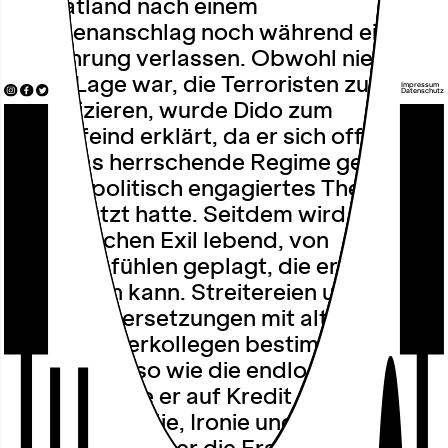
Heimatland nach einem
Bombenanschlag noch während einer
Aufführung verlassen. Obwohl niemand
in der Lage war, die Terroristen zu
Impressum
Datenschutz
identifizieren, wurde Dido zum
Staatsfeind erklärt, da er sich offen
über das herrschende Regime geäußert
und ein politisch engagiertes Theater
unterstützt hatte. Seitdem wird er, im
europäischen Exil lebend, von
Schuldgefühlen geplagt, die er nicht
loswerden kann. Streitereien und
Auseinandersetzungen mit alten
Schauspielerkollegen bestimmen sein
Leben ebenso wie die endlosen Nächte
in der Bar, die er auf Kredit gekauft hat.
Mit Melancholie, Ironie und Zärtlichkeit