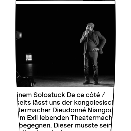
In seinem Solostück De ce côté /
Diesseits lässt uns der kongolesische
Theatermacher Dieudonné Niangouna
dem im Exil lebenden Theatermacher
Dido begegnen. Dieser musste sein