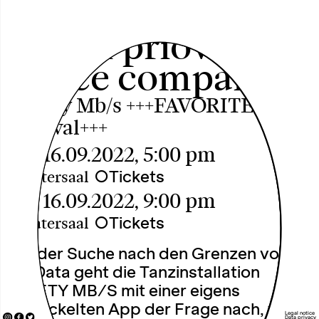
fabien prioville
dance company
12Fifty Mb/s +++FAVORITEN
Festival+++
Fri, 16.09.2022, 5:00 pm
○
Tickets
Theatersaal
Fri, 16.09.2022, 9:00 pm
○
Tickets
Theatersaal
Auf der Suche nach den Grenzen von
Big Data geht die Tanzinstallation
12FIFTY MB/S mit einer eigens
entwickelten App der Frage nach, wie
Legal notice
Data privacy