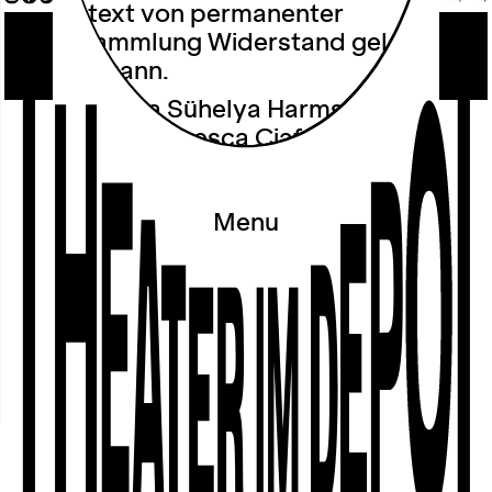
im Kontext von permanenter
Datensammlung Widerstand geleistet
werden kann.
Artists: Anna Sühelya Harms, Evan
Schwarz, Francesca Ciaffoni, Tijana
Prendović
Menu