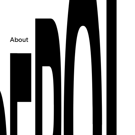
About
○
About us
○
Team
○
Association+ Board
○
Awareness
○
Gefördert von