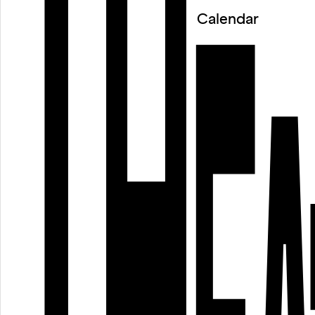
Calendar
Porträt Antje Pfundtner: Simone Scardovelli