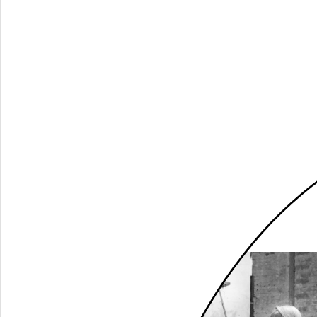
Sat, 03.06.2023, 8:00 pm
○
Theatersaal
Tickets
18 €, ermäßigt 12 €, Förderpreis 25 €
Sun, 04.06.2023, 6:00 pm
○
Theatersaal
Tickets
18 €, ermäßigt 12 €, Förderpreis 25 €
Duration: 80 minutes
Website:
www.antjepfundtner.de