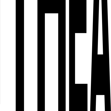
○
Accept external cookies
When clicked, this video will be loaded from YouTube or Vimeo s
○
See
Data privacy
for details.