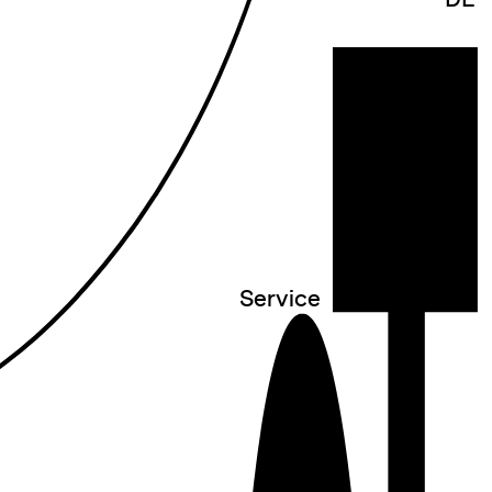
Service
○
Newsletter
○
Contact + Visit
○
Presse
○
Rental
○
Programme Request