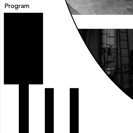
Program
○
Calendar
Foto: Simone Scardovelli
○
Projects
○
Festivals
○
Cooperations
○
Exhibitions
○
Residences
○
Archive
Foto: Simone Scardovelli