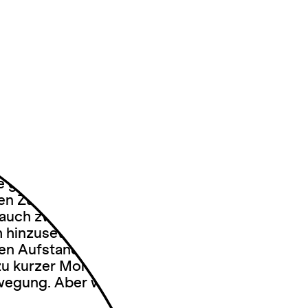
eine gute
sellschaft
e gute Idee“ (2019) stellt Antje Pfundtner in
ren Zuschauer*innen die Frage: „Wofür
auch zwangsläufig Sitzen-Bleiben? Ist
ch hinzusetzen?
Sich erheben – sich in die
den Aufstand proben? Gerne. Aber mit
zu kurzer Moment, um ihn so stark zu feiern
ewegung. Aber was folgt dann?