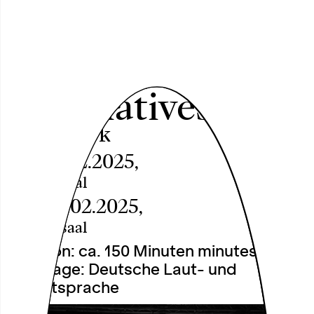
TARA – There
Are Real
Alternatives
Anna Kpok
Fri, 07.02.2025,
Theatersaal
Sat, 08.02.2025,
Theatersaal
Duration: ca. 150 Minuten minutes
Language: Deutsche Laut- und
Schriftsprache