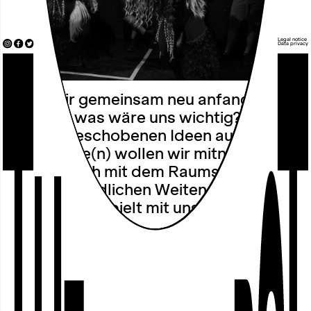
Legal notice
Data privacy
Wenn wir gemeinsam neu anfangen
könnten, was wäre uns wichtig? Welche
beiseitegeschobenen Ideen aus
Geschichte(n) wollen wir mitnehmen?
Begebt euch mit dem Raumschiff TARA
3 in die unendlichen Weiten und Zeiten
des Alls und spielt mit uns durch, wie es
sein könnte…
Das neue Theatergame von Anna Kpok
verwandelt das Theater im Depot in ein
interstellares Raumschiff und die
Zuschauer*innen in seine Besatzung. Sie