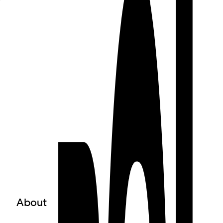
○
Rental
○
Programme Request
About
○
About us