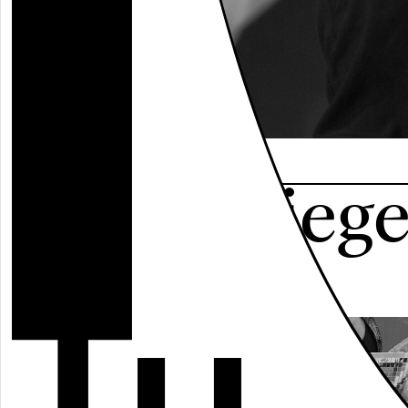
○
Projects
○
Festivals
○
Cooperations
○
Exhibitions
○
Residences
○
Archive
(c) Siegried Scholz
Alles spiege
sich