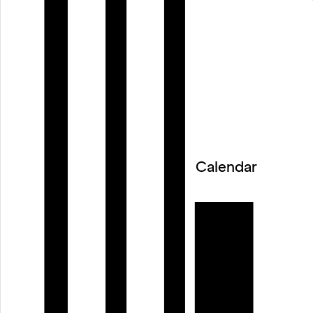
Calendar
Wie sehen wir uns und wie sehen wir ander
Was und wen spiegeln wir? Mit Humor und
Sinnlichkeit collagieren die 15 Frauen der
Tanzwerkstatt von KOBI Seminare ihre
Spiegelbilder und verbünden sich mit dem
Publikum. Aspekte wie (Un-)Sichtbarkeit, d
Frage nach Schönheit und die Erinnerung a