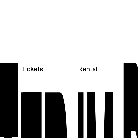
Endlich mal wieder feiern! Immer wie
soweit? Feiern bedeutet Geselligkeit
und auch oft traditionelle Beständigk
Bekannte und Mitmenschen im Allgem
Tickets
Rental