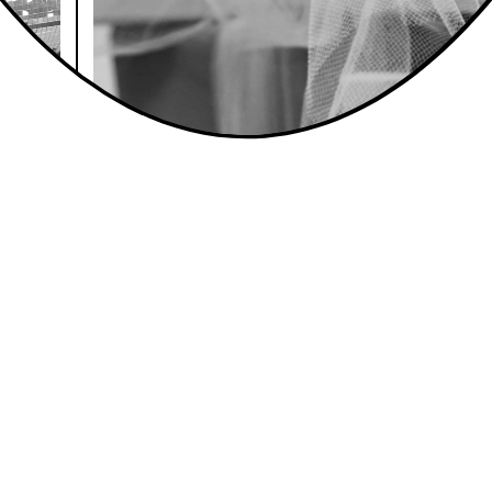
e?
ie
n …