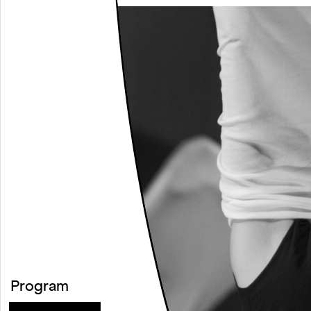
Program
○
Calendar