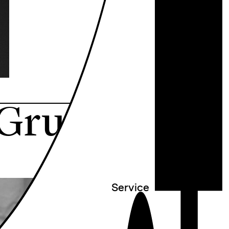
 Grund zu
Service
○
Newsletter
○
Contact + Visit
○
Presse