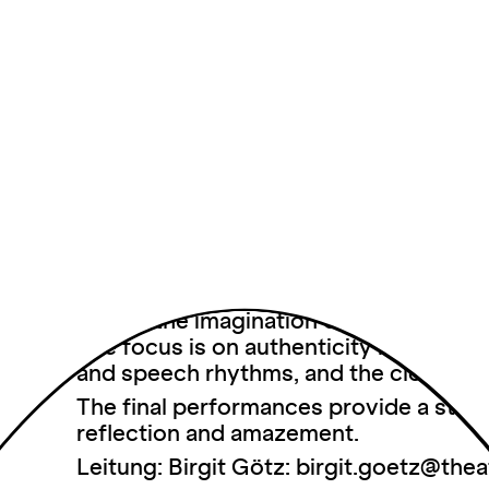
Dance theatre workshop - KOBI Semina
The dance theatre workshop run by the
cooperation with Theater im Depot is mo
space for discovery. Here, improvisati
research merge to create lively proje
enjoys movement, wants to deepen the
performative design.
The openness, connectedness and inviti
conditions for dance theatre projects. 
inspire the imagination of the particip
The focus is on authenticity rather th
and speech rhythms, and the close int
The final performances provide a stage
reflection and amazement.
Leitung: Birgit Götz: birgit.goetz@the